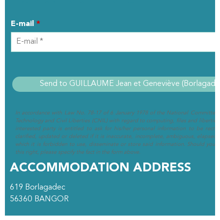
YOUR CONTACT DETAILS
E-mail
*
In accordance with Law No. 78-17 of 6 January 1978 of the National Committee 
Technology and Civil Liberties (CNIL) with regard to computing, files and liberties (
interested party is entitled to ask for his/her personal information to be rectif
clarified, updated or deleted if it is inaccurate, incomplete, ambiguous, elapsed 
which it is forbidden to use, disseminate or store said information. Should you w
this right, please specify the fact in the form above.
ACCOMMODATION ADDRESS
619 Borlagadec
56360
BANGOR