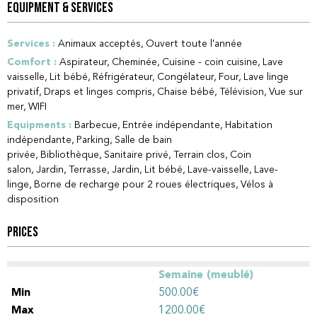
EQUIPMENT & SERVICES
Services
:
Animaux acceptés
Ouvert toute l'année
Comfort
:
Aspirateur
Cheminée
Cuisine - coin cuisine
Lave
vaisselle
Lit bébé
Réfrigérateur
Congélateur
Four
Lave linge
privatif
Draps et linges compris
Chaise bébé
Télévision
Vue sur
mer
WIFI
Equipments
:
Barbecue
Entrée indépendante
Habitation
indépendante
Parking
Salle de bain
privée
Bibliothèque
Sanitaire privé
Terrain clos
Coin
salon
Jardin
Terrasse
Jardin
Lit bébé
Lave-vaisselle
Lave-
linge
Borne de recharge pour 2 roues électriques
Vélos à
disposition
PRICES
Semaine (meublé)
500.00€
1200.00€