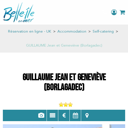
Réservation en ligne - UK
>
Accommodation
>
Self-catering
>
GUILLAUME Jean et Geneviève (Borlagadec)
GUILLAUME Jean et Geneviève
(Borlagadec)