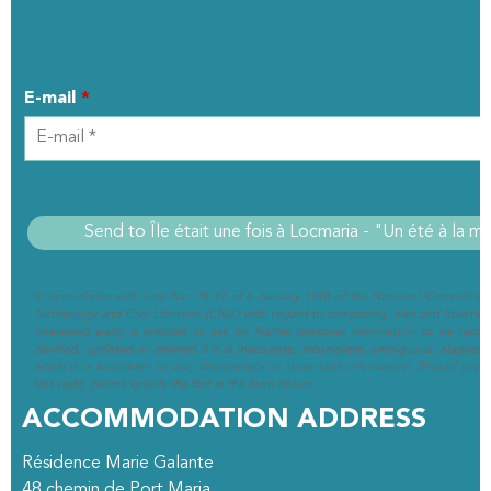
YOUR CONTACT DETAILS
E-mail
*
In accordance with Law No. 78-17 of 6 January 1978 of the National Committee 
Technology and Civil Liberties (CNIL) with regard to computing, files and liberties (
interested party is entitled to ask for his/her personal information to be rectif
clarified, updated or deleted if it is inaccurate, incomplete, ambiguous, elapsed 
which it is forbidden to use, disseminate or store said information. Should you w
this right, please specify the fact in the form above.
ACCOMMODATION ADDRESS
Résidence Marie Galante
48 chemin de Port Maria